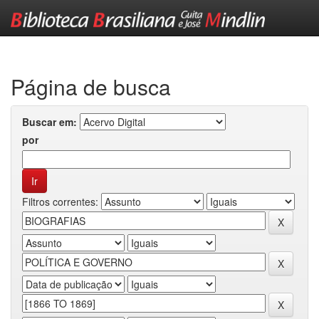
Skip
navigation
Página de busca
Buscar em:
por
Filtros correntes: