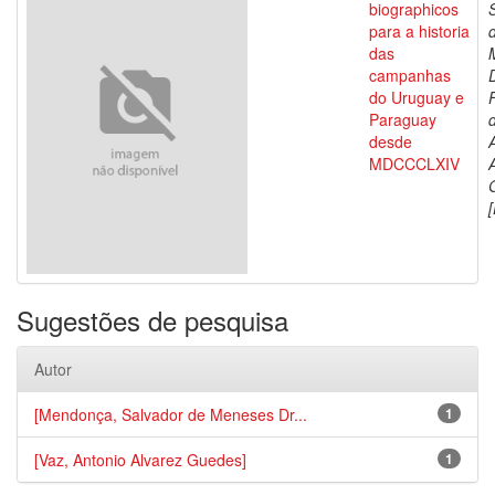
biographicos
para a historia
das
campanhas
do Uruguay e
Paraguay
d
desde
MDCCCLXIV
[
Sugestões de pesquisa
Autor
[Mendonça, Salvador de Meneses Dr...
1
[Vaz, Antonio Alvarez Guedes]
1