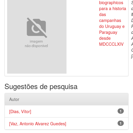
biographicos
para a historia
das
campanhas
do Uruguay e
Paraguay
d
desde
MDCCCLXIV
[
Sugestões de pesquisa
Autor
[Dias, Vítor]
1
[Vaz, Antonio Alvarez Guedes]
1