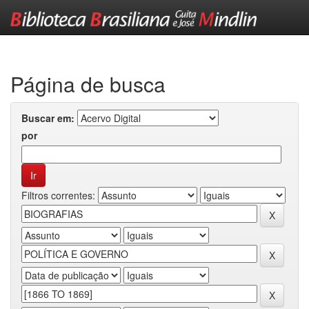
Skip
navigation
Página de busca
Buscar em:
por
Filtros correntes: