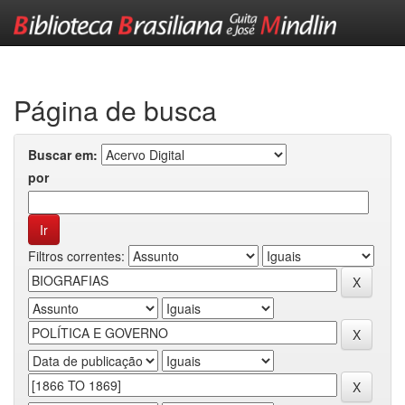
Skip
navigation
Página de busca
Buscar em:
por
Filtros correntes: