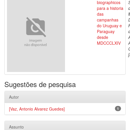
biographicos
para a historia
das
campanhas
do Uruguay e
Paraguay
d
desde
MDCCCLXIV
[
Sugestões de pesquisa
Autor
[Vaz, Antonio Alvarez Guedes]
1
Assunto