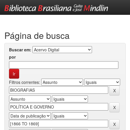
Skip
navigation
Página de busca
Buscar em:
por
Filtros correntes: