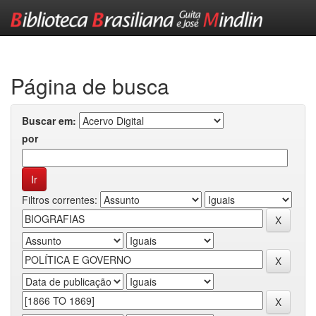
Skip
navigation
Página de busca
Buscar em:
por
Filtros correntes: