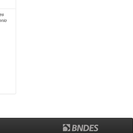
es
onio