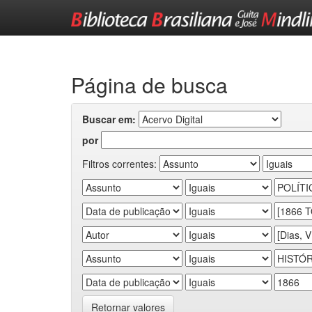
Skip
navigation
Página de busca
Buscar em:
por
Filtros correntes:
Retornar valores