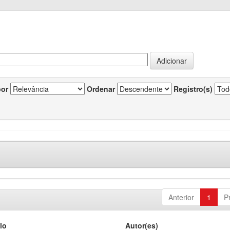
por
Ordenar
Registro(s)
Anterior
1
P
lo
Autor(es)