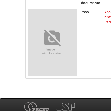
documento
1866
Apo
his
Par