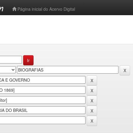
-->
Página inicial do Acervo Digital