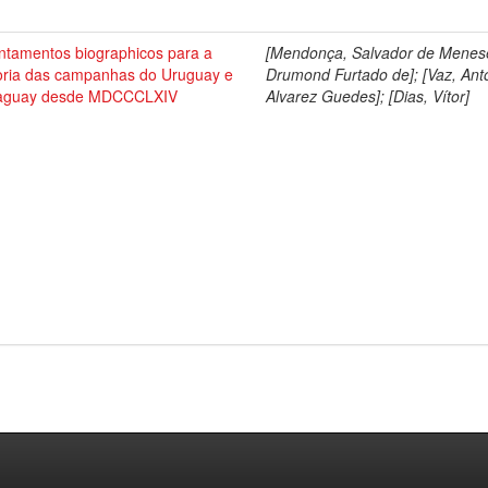
ntamentos biographicos para a
[Mendonça, Salvador de Menes
toria das campanhas do Uruguay e
Drumond Furtado de]; [Vaz, Ant
aguay desde MDCCCLXIV
Alvarez Guedes]; [Dias, Vítor]