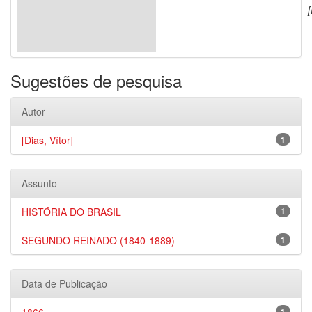
[
Sugestões de pesquisa
Autor
[Dias, Vítor]
1
Assunto
HISTÓRIA DO BRASIL
1
SEGUNDO REINADO (1840-1889)
1
Data de Publicação
1