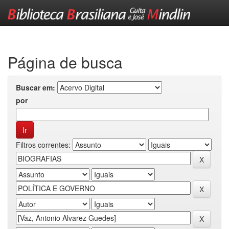
Skip
navigation
Página de busca
Buscar em:
por
Filtros correntes: