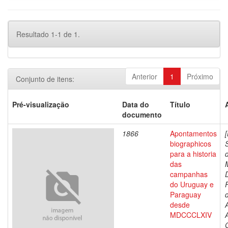
Resultado 1-1 de 1.
Anterior
1
Próximo
Conjunto de itens:
Pré-visualização
Data do
Título
documento
1866
Apontamentos
biographicos
para a historia
das
campanhas
do Uruguay e
Paraguay
d
desde
MDCCCLXIV