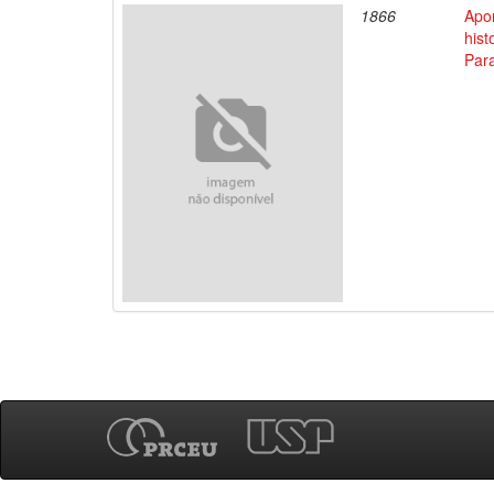
1866
Apo
his
Par