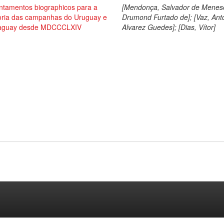
ntamentos biographicos para a
[Mendonça, Salvador de Menes
toria das campanhas do Uruguay e
Drumond Furtado de]; [Vaz, Ant
aguay desde MDCCCLXIV
Alvarez Guedes]; [Dias, Vítor]