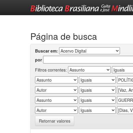
Skip
navigation
Página de busca
Buscar em:
por
Filtros correntes:
Retornar valores