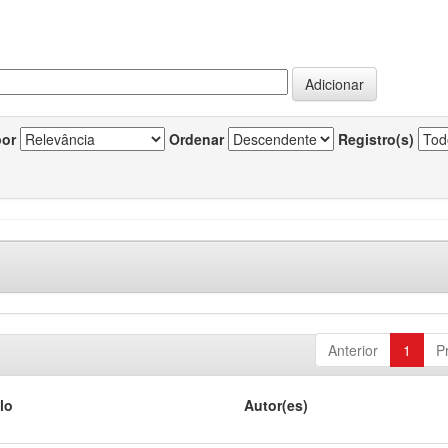
por
Ordenar
Registro(s)
Anterior
1
P
lo
Autor(es)