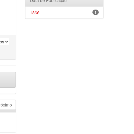
Data de Publicação
1866
1
róximo