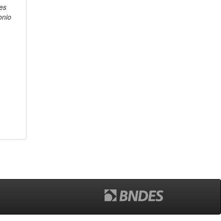
es
onio