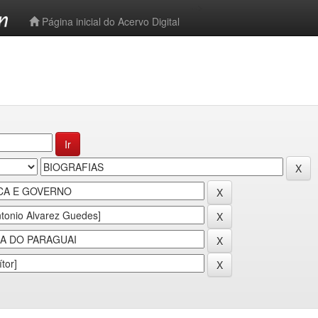
-->
Página inicial do Acervo Digital