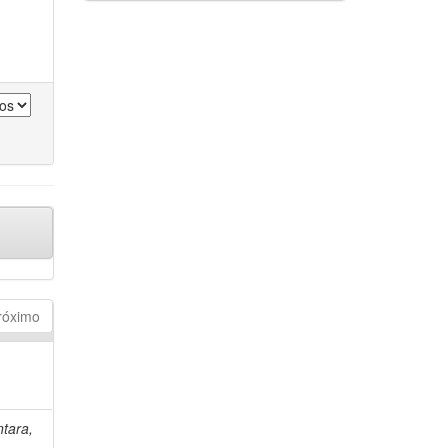
róximo
tara,