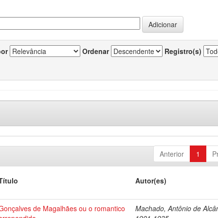
por
Ordenar
Registro(s)
Anterior
1
P
Título
Autor(es)
Gonçalves de Magalhães ou o romantico
Machado, Antônio de Alcân