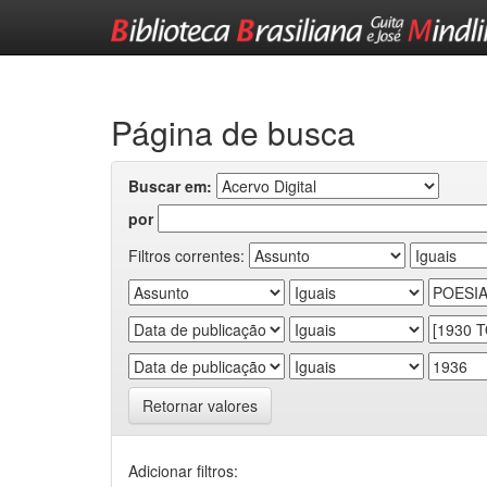
Skip
navigation
Página de busca
Buscar em:
por
Filtros correntes:
Retornar valores
Adicionar filtros: