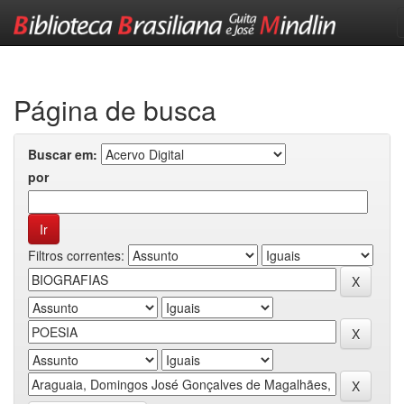
Skip
navigation
Página de busca
Buscar em:
por
Filtros correntes: