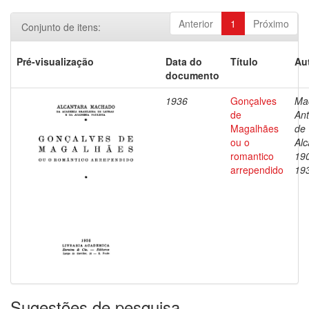
Anterior
1
Próximo
Conjunto de itens:
Pré-visualização
Data do
Título
Au
documento
1936
Gonçalves
Ma
de
Ant
Magalhães
de
ou o
Alc
romantico
19
arrependido
19
Sugestões de pesquisa