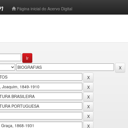
-->
Página inicial do Acervo Digital