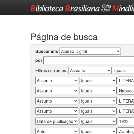
Skip
navigation
Página de busca
Buscar em:
por
Filtros correntes: