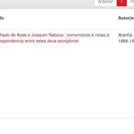
Anterior
1
P
lo
Autor(e
hado de Assis e Joaquim Nabuco : comentarios e notas à
Aranha,
espondencia entre estes dous escriptores
1868-1