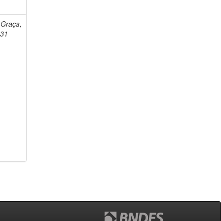
 Graça,
931