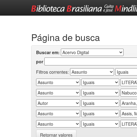
Skip
navigation
Página de busca
Buscar em:
por
Filtros correntes:
Retornar valores