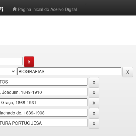
-->
Página inicial do Acervo Digital