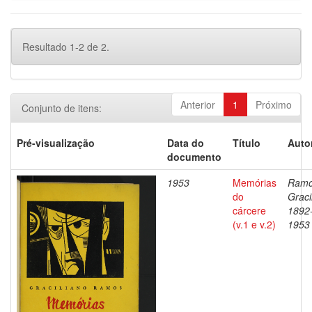
Resultado 1-2 de 2.
Anterior
1
Próximo
Conjunto de itens:
Pré-visualização
Data do
Título
Auto
documento
1953
Memórias
Ramo
do
Graci
cárcere
1892
(v.1 e v.2)
1953