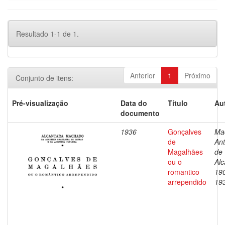
Resultado 1-1 de 1.
Anterior
1
Próximo
Conjunto de itens:
Pré-visualização
Data do
Título
Au
documento
1936
Gonçalves
Ma
de
Ant
Magalhães
de
ou o
Alc
romantico
19
arrependido
19