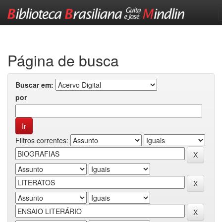
Skip
navigation
Página de busca
Buscar em:
por
Filtros correntes: