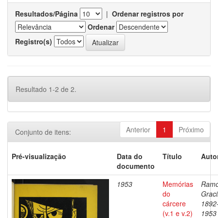
Resultados/Página
|
Ordenar registros por
Ordenar
Registro(s)
Resultado 1-2 de 2.
Anterior
1
Próximo
Conjunto de itens:
Pré-visualização
Data do
Título
Auto
documento
1953
Memórias
Ramo
do
Graci
cárcere
1892
(v.1 e v.2)
1953