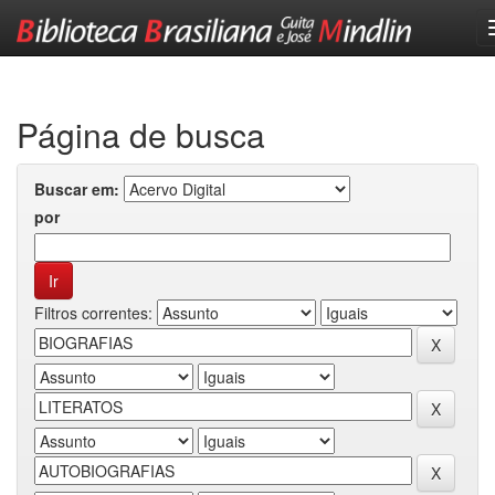
Skip
navigation
Página de busca
Buscar em:
por
Filtros correntes: