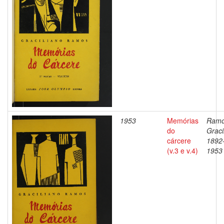
1953
Memórias
Ramo
do
Graci
cárcere
1892
(v.3 e v.4)
1953