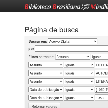
Skip
navigation
Página de busca
Buscar em:
por
Filtros correntes:
Retornar valores