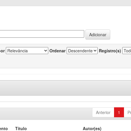
por
Ordenar
Registro(s)
Anterior
1
P
ento
Título
Autor(es)