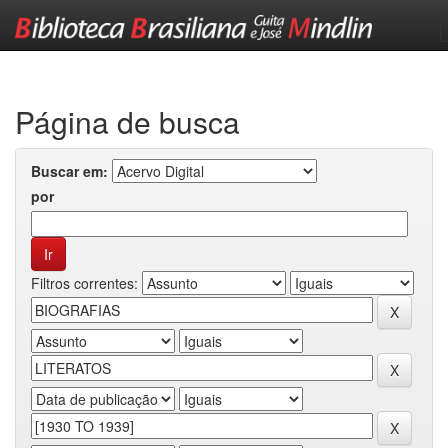
Skip
navigation
Página de busca
Buscar em:
por
Filtros correntes: