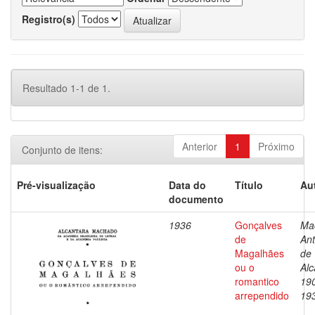
Registro(s)
Resultado 1-1 de 1.
Anterior
1
Próximo
Conjunto de itens:
Pré-visualização
Data do
Título
Au
documento
1936
Gonçalves
Ma
de
Ant
Magalhães
de
ou o
Alc
romantico
19
arrependido
19