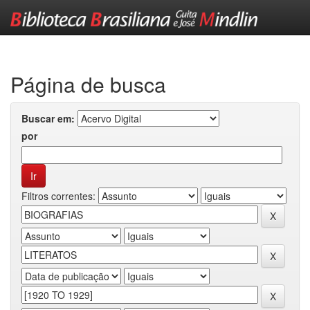
Skip
navigation
Página de busca
Buscar em:
por
Filtros correntes: