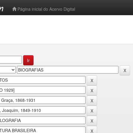
-->
Página inicial do Acervo Digital