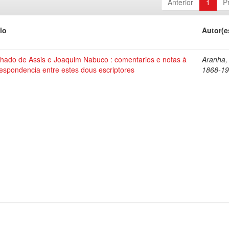
Anterior
1
P
lo
Autor(e
hado de Assis e Joaquim Nabuco : comentarios e notas à
Aranha,
espondencia entre estes dous escriptores
1868-1