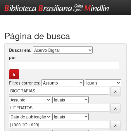
Skip
navigation
Página de busca
Buscar em:
por
Filtros correntes: