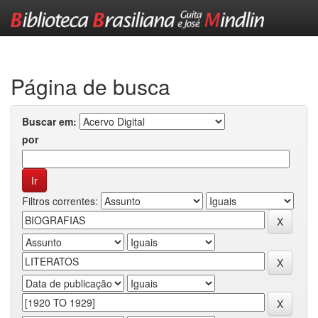
Skip
navigation
Página de busca
Buscar em:
por
Filtros correntes: