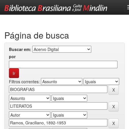
Skip
navigation
Página de busca
Buscar em:
por
Filtros correntes: