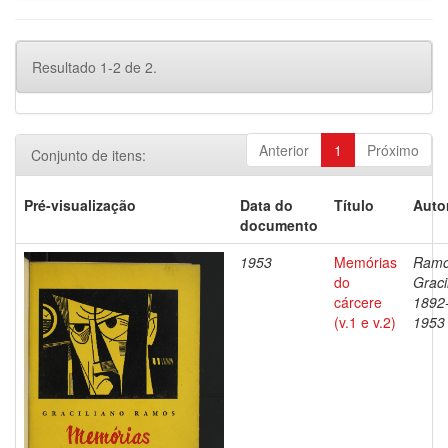
Resultado 1-2 de 2.
Anterior
1
Próximo
Conjunto de itens:
Pré-visualização
Data do
Título
Auto
documento
1953
Memórias
Ramo
do
Graci
cárcere
1892
(v.1 e v.2)
1953