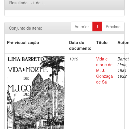
Resultado 1-1 de 1.
Anterior
1
Próximo
Conjunto de itens:
Pré-visualização
Data do
Título
Autor
documento
1919
Vida e
Barret
morte de
Lima,
M. J.
1881-
Gonzaga
1922
de Sá