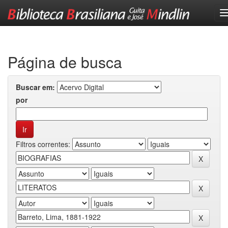
Skip
navigation
Página de busca
Buscar em:
por
Filtros correntes: