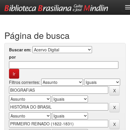
Skip
navigation
Página de busca
Buscar em:
por
Filtros correntes: