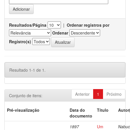
Resultados/Página
|
Ordenar registros por
Ordenar
Registro(s)
Resultado 1-1 de 1.
Anterior
1
Próximo
Conjunto de itens:
Pré-visualização
Data do
Título
Autor
documento
1897
Um
Nabuc