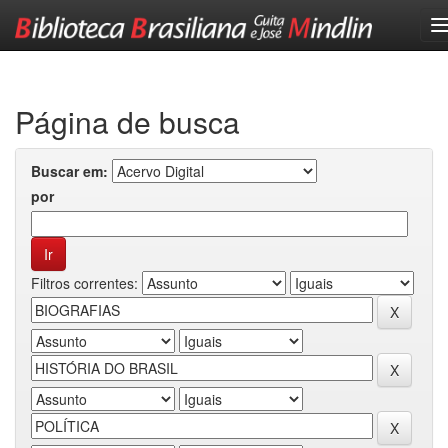
Skip
navigation
Página de busca
Buscar em:
por
Filtros correntes: