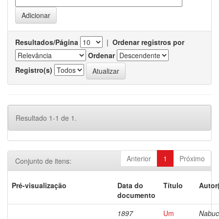
Resultados/Página
|
Ordenar registros por
Ordenar
Registro(s)
Resultado 1-1 de 1.
Anterior
1
Próximo
Conjunto de itens:
Pré-visualização
Data do
Título
Autor
documento
1897
Um
Nabuc