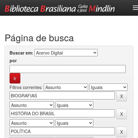
Skip
navigation
Página de busca
Buscar em:
por
Filtros correntes: