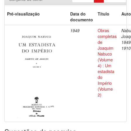
Pré-visualização
Data do
Título
Auto
documento
1949
Obras
Nabu
completas
Joaq
de
1849
Joaquim
1910
Nabuco
(Volume
4) : Um
estadista
do
Império
(Volume
2)