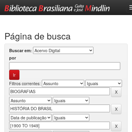
Skip
navigation
Página de busca
Buscar em:
por
Filtros correntes: