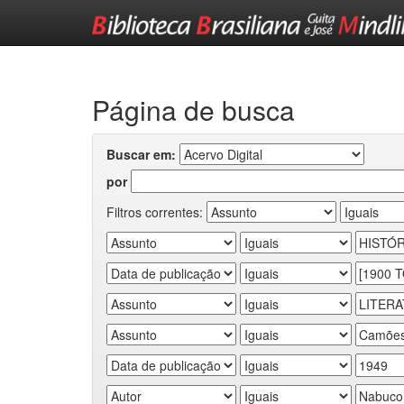
Skip
navigation
Página de busca
Buscar em:
por
Filtros correntes: