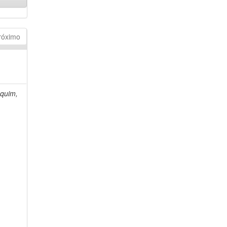
róximo
quim,