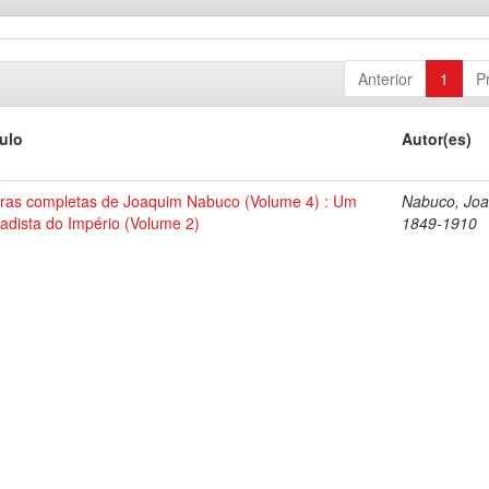
Anterior
1
P
tulo
Autor(es)
ras completas de Joaquim Nabuco (Volume 4) : Um
Nabuco, Joa
tadista do Império (Volume 2)
1849-1910