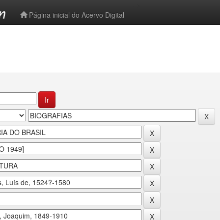
-->
Página inicial do Acervo Digital