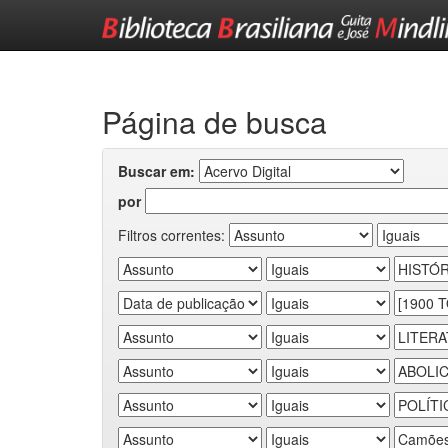
Skip
navigation
Página de busca
Buscar em:
por
Filtros correntes: