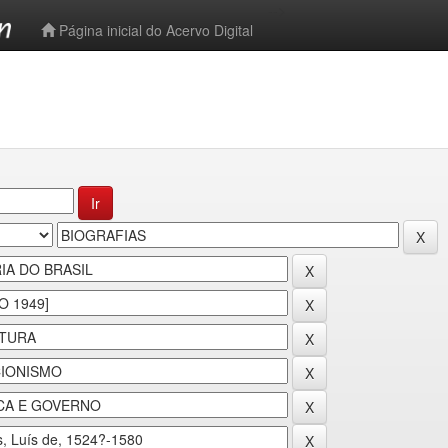
-->
Página inicial do Acervo Digital