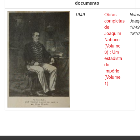
documento
1949
Obras
Nabu
completas
Joaq
de
1849
Joaquim
1910
Nabuco
(Volume
3) : Um
estadista
do
Império
(Volume
1)