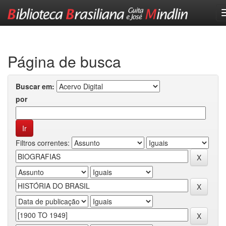
Skip
navigation
Página de busca
Buscar em:
por
Filtros correntes: