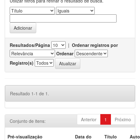
Utilizar filtros para refinar o resultado de busca.
Resultados/Página
|
Ordenar registros por
Ordenar
Registro(s)
Resultado 1-1 de 1.
Anterior
1
Próximo
Conjunto de itens:
Pré-visualização
Data do
Título
Auto