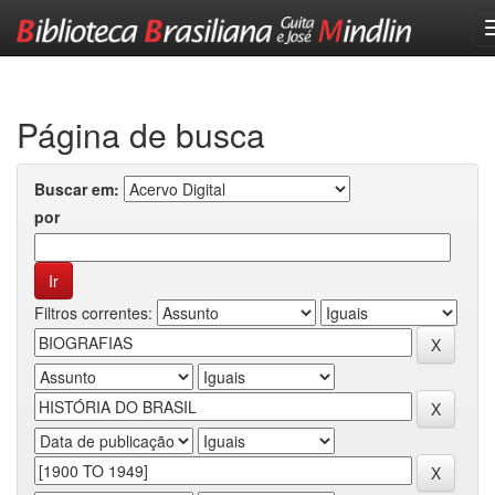
Skip
navigation
Página de busca
Buscar em:
por
Filtros correntes: