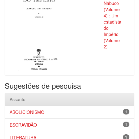
Nabuco
(Volume
4) : Um
estadista
do
Império
(Volume
2)
Sugestões de pesquisa
Assunto
ABOLICIONISMO
1
ESCRAVIDÃO
1
LITERATURA
1