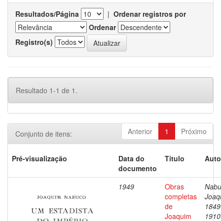
Resultados/Página
|
Ordenar registros por
Ordenar
Registro(s)
Resultado 1-1 de 1.
Anterior
1
Próximo
Conjunto de itens:
Pré-visualização
Data do
Título
Auto
documento
1949
Obras
Nabu
completas
Joaq
de
1849
Joaquim
1910