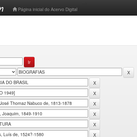
-->
Página inicial do Acervo Digital