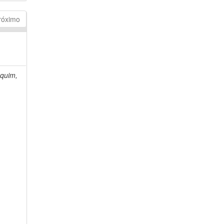
róximo
quim,