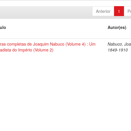
Anterior
1
P
tulo
Autor(es)
ras completas de Joaquim Nabuco (Volume 4) : Um
Nabuco, Joa
tadista do Império (Volume 2)
1849-1910