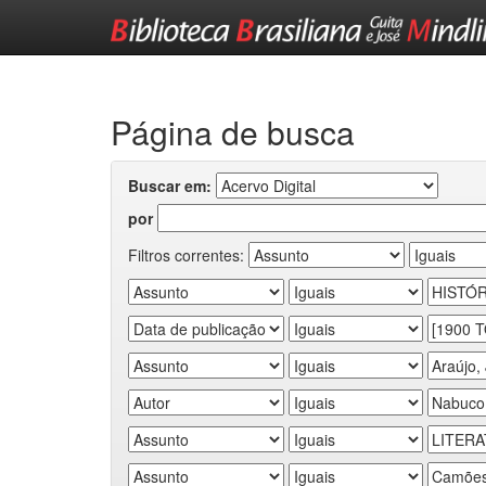
Skip
navigation
Página de busca
Buscar em:
por
Filtros correntes: