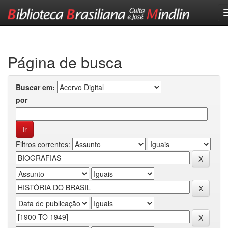
Skip
navigation
Página de busca
Buscar em:
por
Filtros correntes: