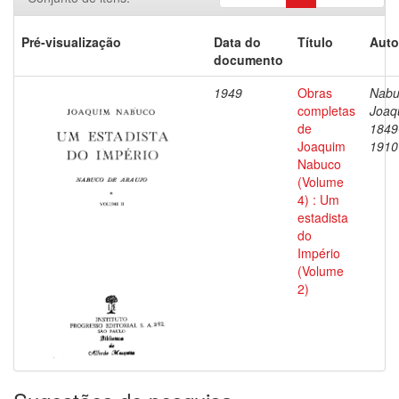
Pré-visualização
Data do
Título
Auto
documento
1949
Obras
Nabu
completas
Joaq
de
1849
Joaquim
1910
Nabuco
(Volume
4) : Um
estadista
do
Império
(Volume
2)