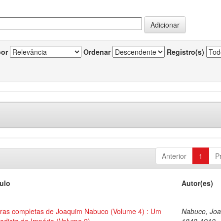
por
Ordenar
Registro(s)
Anterior
1
P
tulo
Autor(es)
ras completas de Joaquim Nabuco (Volume 4) : Um
Nabuco, Joa