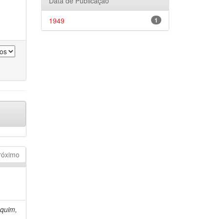
Data de Publicação
1949
1
róximo
quim,