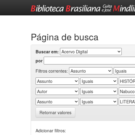
Skip
navigation
Página de busca
Buscar em:
por
Filtros correntes:
Retornar valores
Adicionar filtros: