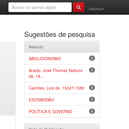
Idioma
Sugestões de pesquisa
Assunto
ABOLICIONISMO
1
Araújo, José Thomaz Nabuco
1
de, 18...
Camões, Luís de, 1524?-1580
1
ESCRAVIDÃO
1
POLÍTICA E GOVERNO
1