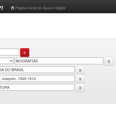
-->
Página inicial do Acervo Digital