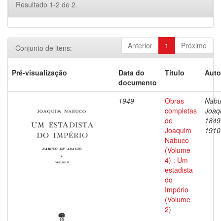
Resultado 1-2 de 2.
Anterior
1
Próximo
Conjunto de itens:
Pré-visualização
Data do
Título
Auto
documento
1949
Obras
Nabu
completas
Joaq
de
1849
Joaquim
1910
Nabuco
(Volume
4) : Um
estadista
do
Império
(Volume
2)