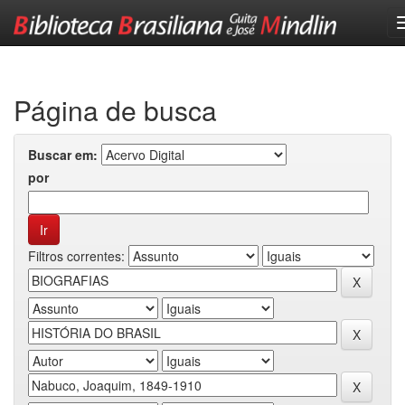
Skip
navigation
Página de busca
Buscar em:
por
Filtros correntes: