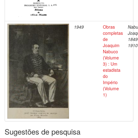
1949
Obras
Nabu
completas
Joaq
de
1849
Joaquim
1910
Nabuco
(Volume
3) : Um
estadista
do
Império
(Volume
1)
Sugestões de pesquisa