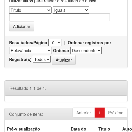
Utilizar filtros para refinar o resultado de busca.
Resultados/Página
|
Ordenar registros por
Ordenar
Registro(s)
Resultado 1-1 de 1.
Anterior
1
Próximo
Conjunto de itens:
Pré-visualização
Data do
Título
Auto