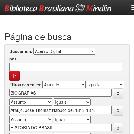
Skip
navigation
Página de busca
Buscar em:
por
Filtros correntes: