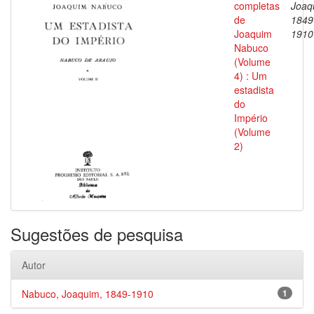
completas
Joaq
de
1849
Joaquim
1910
Nabuco
(Volume
4) : Um
estadista
do
Império
(Volume
2)
Sugestões de pesquisa
Autor
Nabuco, Joaquim, 1849-1910
1