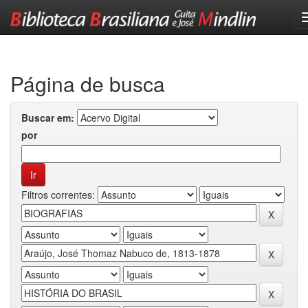
Skip
navigation
Página de busca
Buscar em:
por
Filtros correntes: