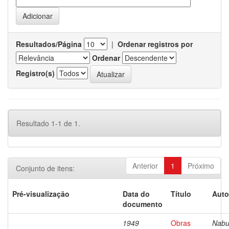
Resultados/Página
|
Ordenar registros por
Ordenar
Registro(s)
Resultado 1-1 de 1.
Anterior
1
Próximo
Conjunto de itens:
Pré-visualização
Data do
Título
Auto
documento
1949
Obras
Nabu