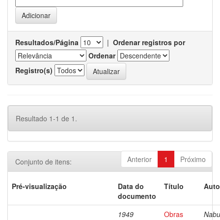
Resultados/Página
|
Ordenar registros por
Ordenar
Registro(s)
Resultado 1-1 de 1.
Anterior
1
Próximo
Conjunto de itens:
Pré-visualização
Data do
Título
Auto
documento
1949
Obras
Nabu