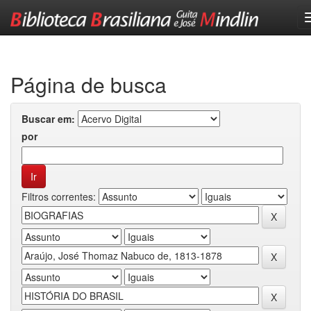
Skip
navigation
Página de busca
Buscar em:
por
Filtros correntes: