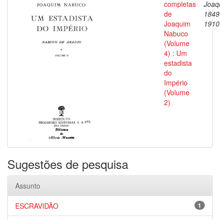
completas
Joaq
de
1849
Joaquim
1910
Nabuco
(Volume
4) : Um
estadista
do
Império
(Volume
2)
Sugestões de pesquisa
Assunto
ESCRAVIDÃO
1