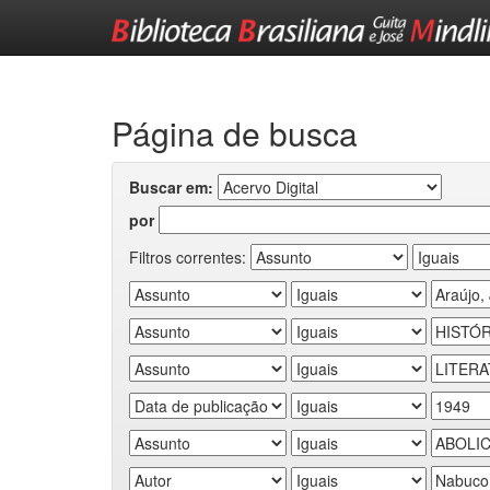
Skip
navigation
Página de busca
Buscar em:
por
Filtros correntes: