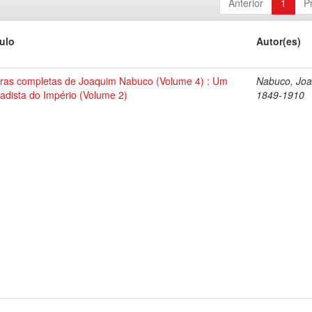
Anterior
1
P
tulo
Autor(es)
ras completas de Joaquim Nabuco (Volume 4) : Um
Nabuco, Joa
tadista do Império (Volume 2)
1849-1910