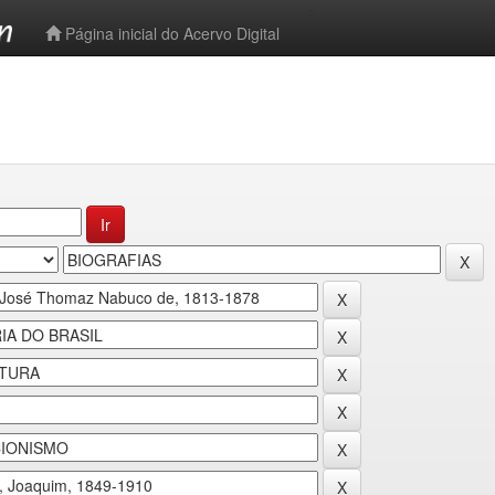
-->
Página inicial do Acervo Digital