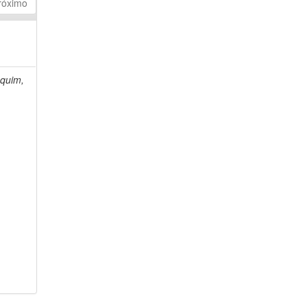
róximo
quim,