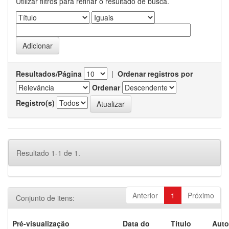
Utilizar filtros para refinar o resultado de busca.
Resultados/Página
|
Ordenar registros por
Ordenar
Registro(s)
Resultado 1-1 de 1.
Anterior
1
Próximo
Conjunto de itens:
Pré-visualização
Data do
Título
Auto