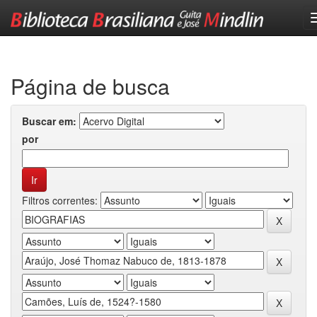
Skip
navigation
Página de busca
Buscar em:
por
Filtros correntes: