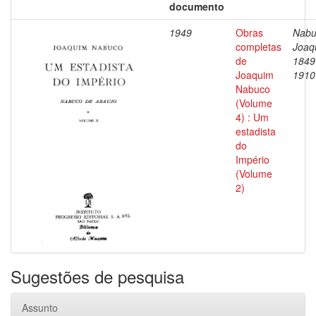
documento
1949
Obras
Nabu
completas
Joaq
de
1849
Joaquim
1910
Nabuco
(Volume
4) : Um
estadista
do
Império
(Volume
2)
Sugestões de pesquisa
Assunto