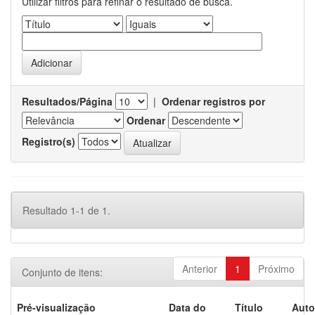
Utilizar filtros para refinar o resultado de busca.
Resultados/Página
|
Ordenar registros por
Ordenar
Registro(s)
Resultado 1-1 de 1.
Anterior
1
Próximo
Conjunto de itens:
Pré-visualização
Data do
Título
Auto