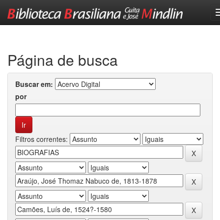
Skip
navigation
Página de busca
Buscar em:
por
Filtros correntes: