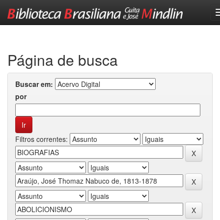
Skip
navigation
Página de busca
Buscar em:
por
Filtros correntes: