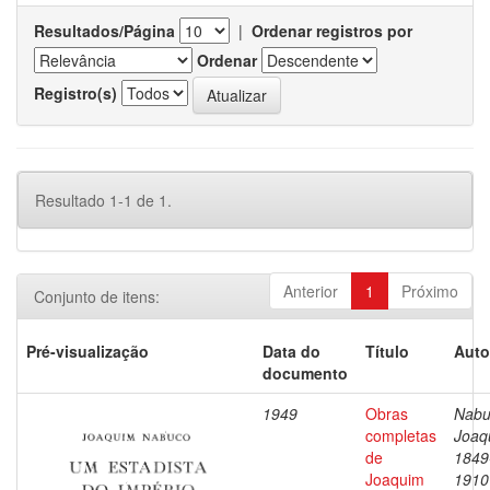
Resultados/Página
|
Ordenar registros por
Ordenar
Registro(s)
Resultado 1-1 de 1.
Anterior
1
Próximo
Conjunto de itens:
Pré-visualização
Data do
Título
Auto
documento
1949
Obras
Nabu
completas
Joaq
de
1849
Joaquim
1910