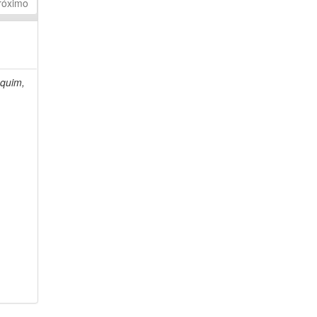
róximo
quim,