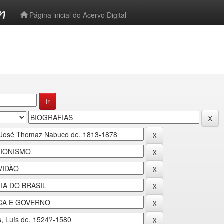
-->
Página inicial do Acervo Digital