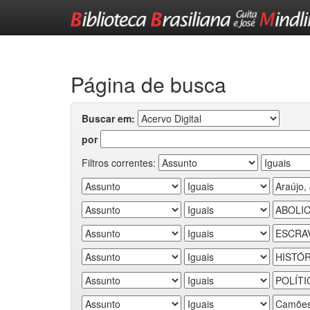
Skip
navigation
Página de busca
Buscar em:
por
Filtros correntes: