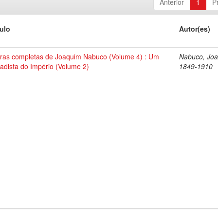
Anterior
1
P
tulo
Autor(es)
ras completas de Joaquim Nabuco (Volume 4) : Um
Nabuco, Joa
tadista do Império (Volume 2)
1849-1910