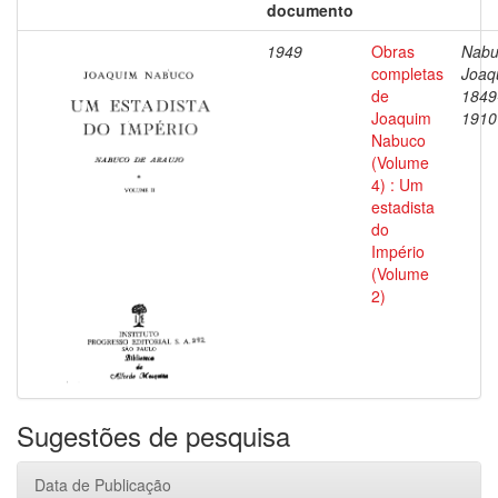
documento
1949
Obras
Nabu
completas
Joaq
de
1849
Joaquim
1910
Nabuco
(Volume
4) : Um
estadista
do
Império
(Volume
2)
Sugestões de pesquisa
Data de Publicação