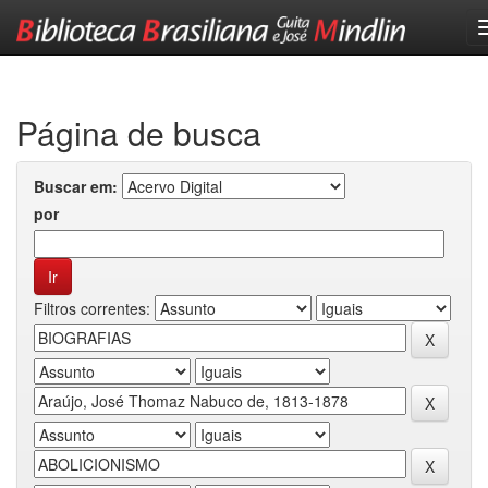
Skip
navigation
Página de busca
Buscar em:
por
Filtros correntes: