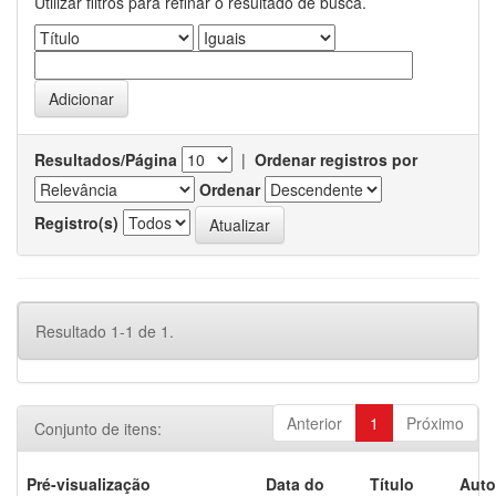
Utilizar filtros para refinar o resultado de busca.
Resultados/Página
|
Ordenar registros por
Ordenar
Registro(s)
Resultado 1-1 de 1.
Anterior
1
Próximo
Conjunto de itens:
Pré-visualização
Data do
Título
Auto