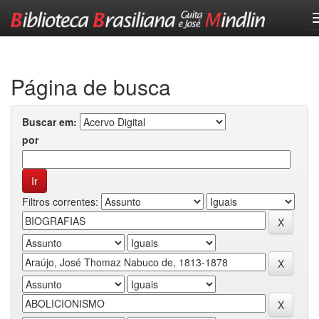
Skip
navigation
Página de busca
Buscar em:
por
Filtros correntes: