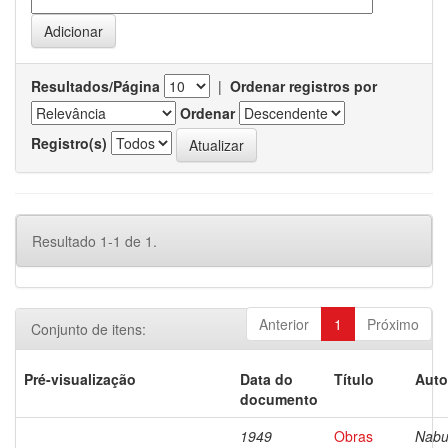
Resultados/Página
|
Ordenar registros por
Ordenar
Registro(s)
Resultado 1-1 de 1.
Anterior
1
Próximo
Conjunto de itens:
Pré-visualização
Data do
Título
Auto
documento
1949
Obras
Nabu