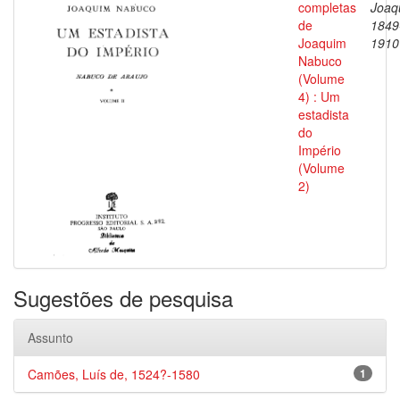
completas
Joaq
de
1849
Joaquim
1910
Nabuco
(Volume
4) : Um
estadista
do
Império
(Volume
2)
Sugestões de pesquisa
Assunto
Camões, Luís de, 1524?-1580
1