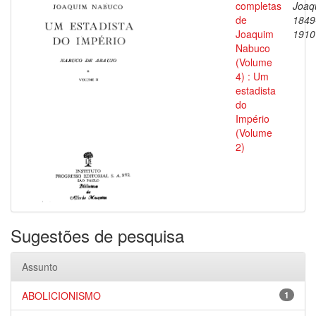
completas
Joaq
de
1849
Joaquim
1910
Nabuco
(Volume
4) : Um
estadista
do
Império
(Volume
2)
Sugestões de pesquisa
Assunto
ABOLICIONISMO
1