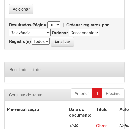
Resultados/Página
|
Ordenar registros por
Ordenar
Registro(s)
Resultado 1-1 de 1.
Anterior
1
Próximo
Conjunto de itens:
Pré-visualização
Data do
Título
Auto
documento
1949
Obras
Nabu