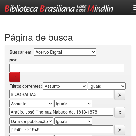
Skip
navigation
Página de busca
Buscar em:
por
Filtros correntes: