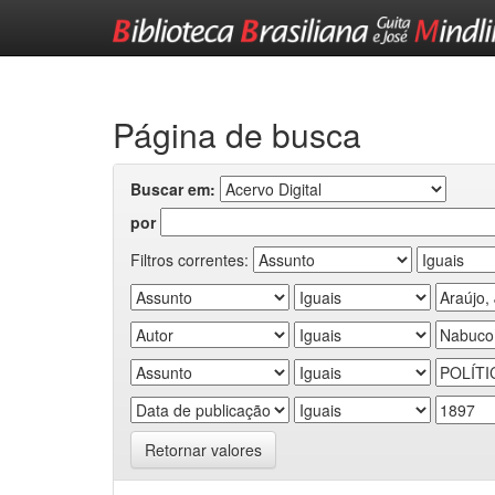
Skip
navigation
Página de busca
Buscar em:
por
Filtros correntes:
Retornar valores