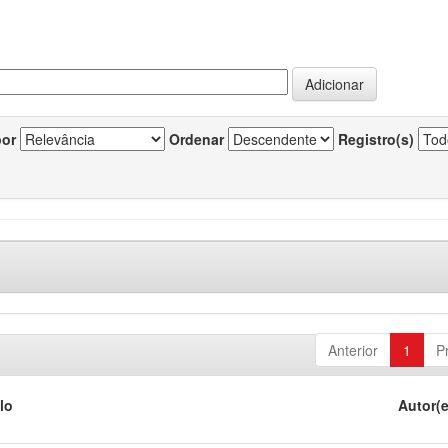
por
Ordenar
Registro(s)
Anterior
1
P
lo
Autor(