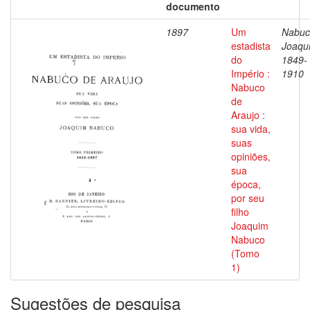
documento
1897
Um
Nabuc
estadista
Joaqu
do
1849-
Império :
1910
Nabuco
de
Araujo :
sua vida,
suas
opiniões,
sua
época,
por seu
filho
Joaquim
Nabuco
(Tomo
1)
Sugestões de pesquisa