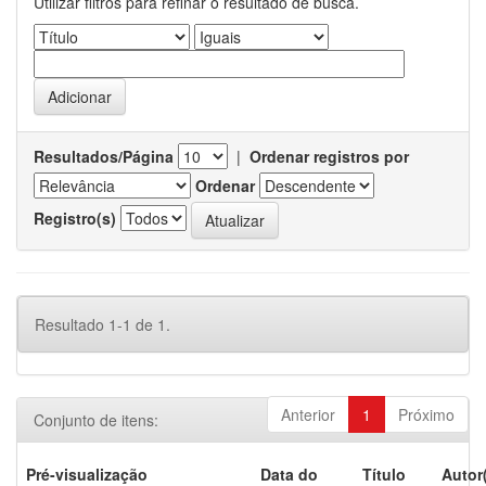
Utilizar filtros para refinar o resultado de busca.
Resultados/Página
|
Ordenar registros por
Ordenar
Registro(s)
Resultado 1-1 de 1.
Anterior
1
Próximo
Conjunto de itens:
Pré-visualização
Data do
Título
Autor