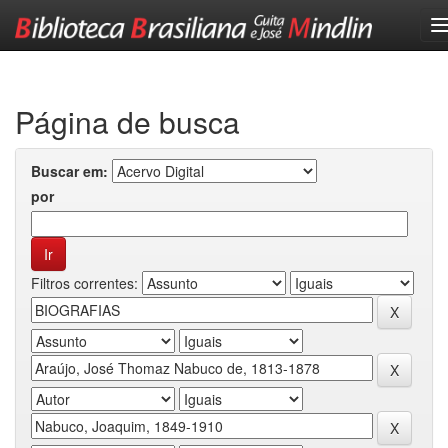
Skip
navigation
Página de busca
Buscar em:
por
Filtros correntes: