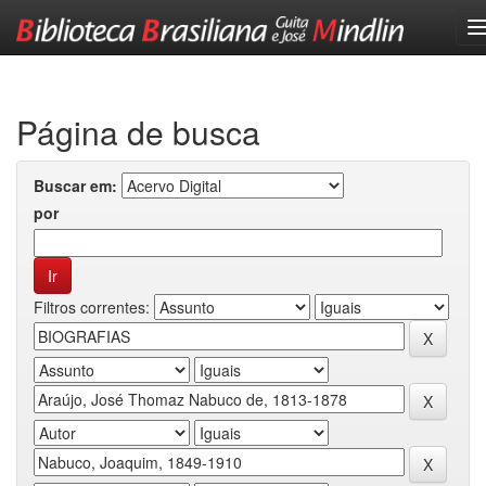
Skip
navigation
Página de busca
Buscar em:
por
Filtros correntes: