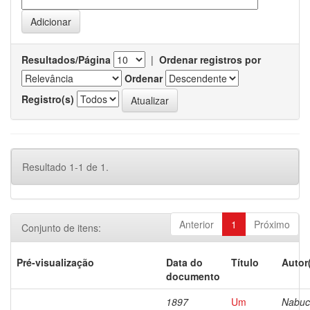
Resultados/Página
|
Ordenar registros por
Ordenar
Registro(s)
Resultado 1-1 de 1.
Anterior
1
Próximo
Conjunto de itens:
Pré-visualização
Data do
Título
Autor
documento
1897
Um
Nabuc