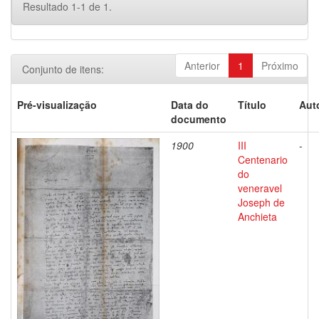
Resultado 1-1 de 1.
Anterior
1
Próximo
Conjunto de itens:
Pré-visualização
Data do
Título
Aut
documento
1900
III
-
Centenario
do
veneravel
Joseph de
Anchieta