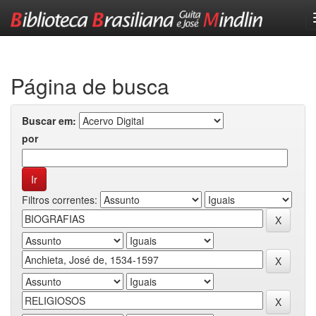
Skip
navigation
Página de busca
Buscar em:
por
Filtros correntes: